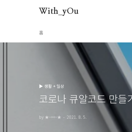
본문 바로가기
With_yOu
홈
▶ 생활 + 일상
코로나 큐알코드 만들기
by ★→←★
2021. 8. 5.