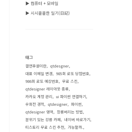
▶ 컴퓨터 + 모바일
▶ 시시콜콜한 일기(日記)
태그
결연후원이란
qtdesgner
대표 이메일 변경
985회 로또 당첨번호
986회 로또 예상번호
무료 스킨
qtdesigner 레이아웃 종류
카카오 계정 관리
ui 파이썬 연결하기
우회전 경적
qtdesigner
파이썬
qtdesigner 영역
장롱버리는 방법
분위기 있는 강릉 카페
네이버 바로가기
티스토리 무료 스킨 추천
가능할까.