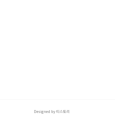
17번, 21번, 23번, 30번, 34번, 44번 그리
고 보너스 번호 19번이..
Designed by 티스토리