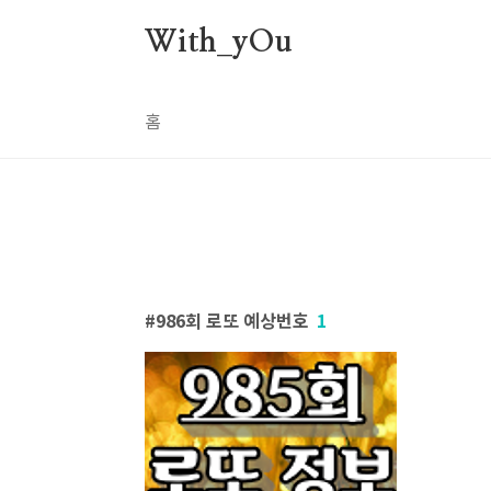
본문 바로가기
With_yOu
홈
986회 로또 예상번호
1