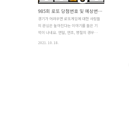
985회 로또 당첨번호 및 예상번호 분석
경기가 어려우면 로또게임에 대한 사람들
의 관심은 높아진다는 이야기를 들은 기
억이 나네요. 연말, 연초, 명절의 경우에
는 1등 당첨금이 높게 책정되는 것으로 보
2021. 10. 18.
아, 특정한 이슈가 있는 경우 사람들의 로
또 구매율은 높아지는 것도 같습니다. 매
주 기회로 다가올지도 모르는 로또게임에
대해서 저마다의 방법으로 접근하는 것은
나쁜 행위는 아닐 것이라는 것이 저의 개
인적인 생각입니다. 이왕 게임을 즐긴다
면 자신만의 방법으로 접근해 그 재미를
한층 더 높일 수 있다면 좋지 않을까요. 📌
985회 로또 당첨번호 파악하기 지난주에
발표된 로또 당첨번호입니다. 조금은 아
쉬움이 남기도 하네요. 우선 당첨번호부
터 살펴보겠습니다. 985회 당첨번호는