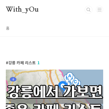
본문 바로가기
With_yOu
홈
강릉 카페 리스트
1