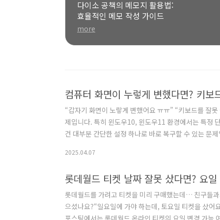
다이소 공책의 메모지 활용법:
효율적인 메모 작성 가이드
more
컴퓨터 화면이 누렇게 변했다면? 키보드
“갑자기 화면이 노랗게 변했어요 ㅠㅠ” “키보드를 잘못
제입니다. 특히 윈도우10, 윈도우11 환경에서는 특정 
건 대부분 간단한 설정 하나로 바로 복구할 수 있는 문제입
피로를 줄이기 위해 화면에 블루라이트(청색광)를 줄여주는 
2025.04.07
누렇게 바뀌는데,이 기능은 키보드나 마우스 조작 실수로 의도
방법 ①: 빠른 설정에서 끄기 (가장 쉬움)화면 오른쪽 하단
롯데월드를 가려고 티켓을 미리 구매했는데… 친구들과의 
으셨나요?“일요일에 가야 하는데, 토요일 티켓을 샀어요
포스팅에서는 롯데월드 온라인 티켓의 요일 변경 가능 여