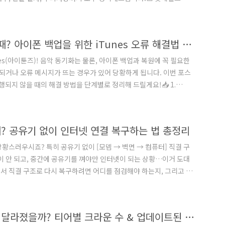
,롯데월드 온라인 예매 티켓은 날짜(요일) 변경이 불가능합니다.롯데
 운영되며,한 번 구매한 후에는 다른 날짜로 변경하는 기능은 제공되
!기존 티켓을 “환불”하고, 원하는 날짜로 “재구매”해야 ..
윈도우 11에서 아이튠즈 설치가 안 될 때? 아이폰 백업을 위한 iTunes 오류 해결법 총정리!
es(아이튠즈)! 음악 동기화는 물론, 아이폰 백업과 복원에 꼭 필요한
 되거나 오류 메시지가 뜨는 경우가 있어 당황하게 됩니다. 이번 포스
행되지 않을 때의 해결 방법을 단계별로 정리해 드릴게요!📥 1.
경로에서 설치할 수 있습니다.✅ 방법 1: 마이크로소프트 스토어 버전윈도
자동 반영👉 스토어에서 설치하기✅ 방법 2: 애플 공식 홈페이지 설
운로드 페이지📌 스토어 설..
 때? 공유기 없이 인터넷 연결 복구하는 법 총정리
황스러우시죠? 특히 공유기 없이 [모뎀 → 벽면 → 컴퓨터] 직결 구
이 안 되고, 중간에 공유기를 껴야만 인터넷이 되는 상황…이거 도대
에서 직결 구조로 다시 복구하려면 어디를 점검해야 하는지, 그리고 어
 현재 연결 상황 요약항목상태원래 연결[모뎀] → [벽면 랜선] →
기 안 됨임시 해결[모뎀] → [벽면 랜선] → [공유기] → [컴퓨터]
뎀 – 컴퓨터] 직결 사용하고 싶음..
클래시 로얄 로얄 패스, 이번 시즌 뭐가 달라졌을까? 티어별 크라운 수 & 업데이트된 점 총정리!