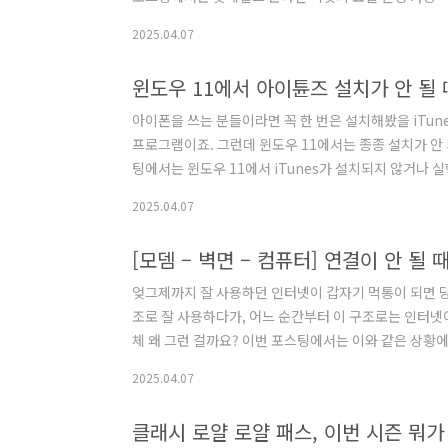
라인 티켓, 날짜 변경 가능할까?결론부터 말씀드리자면
2025.04.07
월드 입장권은 지정된 날짜에만 유효한 날짜 지정권으로
지 않습니다.🔁 그럼 어떻게 해야 할까요?✅ 방법은 하나
아이폰을 쓰는 분들이라면 꼭 한 번은 설치해봤을 iTun
프로그램이죠. 그런데 윈도우 11에서는 종종 설치가 안
팅에서는 윈도우 11에서 iTunes가 설치되지 않거나 실
iTunes 설치 전 확인할 점먼저 iTunes는 두 가지 
2025.04.07
우 11에 최적화된 공식 버전가장 안정적이고 업데이트도 
치파일 (exe)스토어 설치가 안 될 경우 대안👉 애플 다
[모뎀 – 벽면 – 컴퓨터] 연결이 안 될
엊그제까지 잘 사용하던 인터넷이 갑자기 먹통이 되면 당
조로 잘 사용하다가, 어느 순간부터 이 구조로는 인터넷
체 왜 그런 걸까요? 이번 포스팅에서는 이와 같은 상황
떤 조치를 취하면 되는지를 쉽고 빠르게 정리해드립니다.
2025.04.07
[컴퓨터] → 정상현재 문제위 연결에서 인터넷 연결이 갑자
→ 연결 OK (하지만 속도 느림)목표다시 공유기 없이 [모