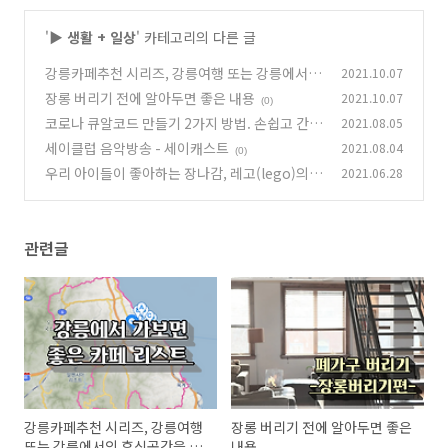
'
▶ 생활 + 일상
' 카테고리의 다른 글
강릉카페추천 시리즈, 강릉여행 또는 강릉에서의
2021.10.07
휴식공간을 찾고 있다면 알아두면 좋아요.
장롱 버리기 전에 알아두면 좋은 내용
2021.10.07
(0)
(0)
코로나 큐알코드 만들기 2가지 방법. 손쉽고 간편
2021.08.05
하게 이용하세요.
세이클럽 음악방송 - 세이캐스트
2021.08.04
(1)
(0)
우리 아이들이 좋아하는 장나감, 레고(lego)의
2021.06.28
뜻을 알고 계신가요.
(0)
관련글
강릉카페추천 시리즈, 강릉여행
장롱 버리기 전에 알아두면 좋은
또는 강릉에서의 휴식공간을 찾
내용