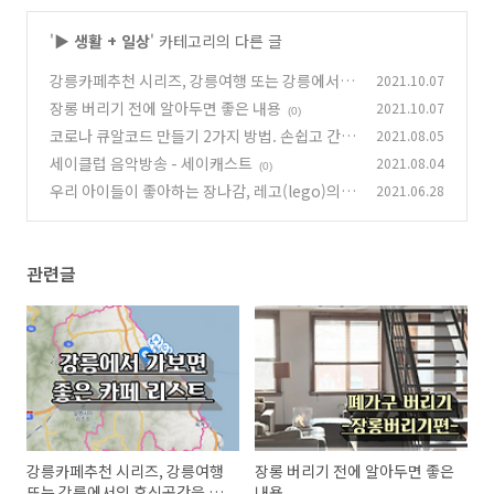
'
▶ 생활 + 일상
' 카테고리의 다른 글
강릉카페추천 시리즈, 강릉여행 또는 강릉에서의
2021.10.07
휴식공간을 찾고 있다면 알아두면 좋아요.
장롱 버리기 전에 알아두면 좋은 내용
2021.10.07
(0)
(0)
코로나 큐알코드 만들기 2가지 방법. 손쉽고 간편
2021.08.05
하게 이용하세요.
세이클럽 음악방송 - 세이캐스트
2021.08.04
(1)
(0)
우리 아이들이 좋아하는 장나감, 레고(lego)의
2021.06.28
뜻을 알고 계신가요.
(0)
관련글
강릉카페추천 시리즈, 강릉여행
장롱 버리기 전에 알아두면 좋은
또는 강릉에서의 휴식공간을 찾
내용