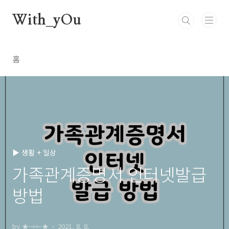
본문 바로가기
With_yOu
홈
▶ 생활 + 일상
가족관계증명서 인터넷발급
방법
by ★→←★
2021. 8. 8.