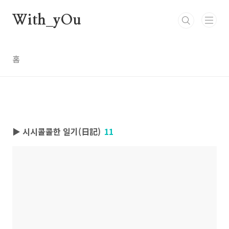
본문 바로가기
With_yOu
홈
▶ 시시콜콜한 일기(日記)
11