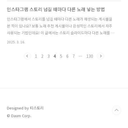
인스타그램 스토리 넘길 때마다 다른 노래 넣는 방법
인스타그램에서 스토리를 넘길 때마다 다른 노래가 재생되는 게시물을
본 적이 있나요? 보통 노래 추천 게시물이나 감성적인 스토리에서 자주
사용되는 기법인데요! 이 글에서는 스토리 슬라이드마다 다른 노래를 넣
는 방법을 알려드릴게요! 😊✅ 1. 인스타그램 기본 기능으로 노래 변경하
2025. 3. 16.
기 🎶인스타그램에서는 스토리마다 개별적으로 음악을 추가할 수 있기
때문에,각 스토리에 다른 노래를 넣으면 넘길 때마다 다른 음악이 나옵니
1
2
3
4
5
6
7
···
130
다!📌 스토리마다 다른 노래 넣는 방법1️⃣ 인스타그램 앱 실행 → 스토리
추가2️⃣ 첫 번째 사진(또는 영상) 추가 후 음악 삽입상단 스티커 아이콘
(😊) 클릭 → "🎵 음악" 선택원하는 노래 선택 후 5~15초 구간 설정3️⃣ 두
번째 스토리 추가 후 다른 음악 삽입위와 동일한 방법으로 새..
Designed by 티스토리
© Daum Corp.