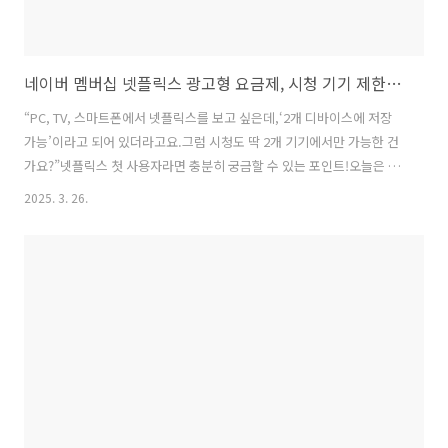
네이버 멤버십 넷플릭스 광고형 요금제, 시청 기기 제한이 있을까?
“PC, TV, 스마트폰에서 넷플릭스를 보고 싶은데,‘2개 디바이스에 저장
가능’이라고 되어 있더라고요.그럼 시청도 딱 2개 기기에서만 가능한 건
가요?”넷플릭스 첫 사용자라면 충분히 궁금할 수 있는 포인트!오늘은 네
이버 멤버십을 통해 이용 가능한 **넷플릭스 광고형 요금제의 ‘디바이스
2025. 3. 26.
제한’**에 대해 정확하게 짚어드릴게요.✅ 네이버 멤버십 넷플릭스 – 어
떤 요금제인가요?요금제명: 광고형 스탠다드 (Standard with Ads)제공
처: 네이버 플러스 멤버십 가입자 한정 혜택기본 구성:1080p Full HD 화
질최대 2명 동시 시청 가능일부 콘텐츠 광고 포함최대 2개 디바이스에 콘
텐츠 다운로드 가능🔍 “2개 디바이스 저장 가능” = 시청 제한 아님!많은
분들이 헷갈리는 부분이 바로 이 문장입니다:“..