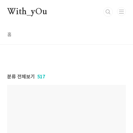
본문 바로가기
With_yOu
홈
분류 전체보기
517