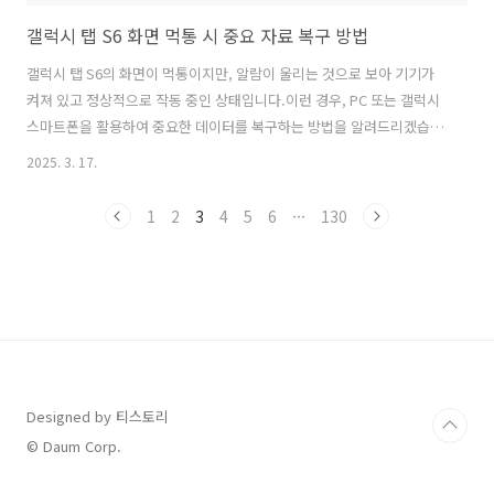
갤럭시 탭 S6 화면 먹통 시 중요 자료 복구 방법
갤럭시 탭 S6의 화면이 먹통이지만, 알람이 울리는 것으로 보아 기기가
켜져 있고 정상적으로 작동 중인 상태입니다.이런 경우, PC 또는 갤럭시
스마트폰을 활용하여 중요한 데이터를 복구하는 방법을 알려드리겠습니
다.📌 1. PC와 연결하여 파일 복사 (USB 연결 방법)✔️ 필수 조건✅ 화면
2025. 3. 17.
잠금이 설정되지 않음 → ✅ 가능✅ USB 연결 시 ‘파일 전송 허용’ 터치를
해야 함 → ❌ 문제 발생📌 터치가 안 되는 상태에서 파일을 전송하려면,
1
2
3
4
5
6
···
130
마우스 연결 또는 다른 방법이 필요합니다.📌 2. OTG 어댑터 + 마우스
연결하여 조작 (가장 쉬운 방법)1️⃣ OTG 어댑터(USB-C to USB-A)와
USB 마우스 준비갤럭시 탭 S6는 USB-C 포트가 있으므로 OTG 어댑터
+ 일반 USB 마우스를 연..
Designed by 티스토리
© Daum Corp.