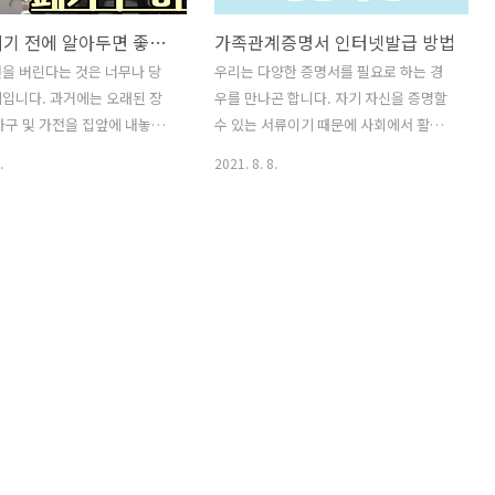
장롱 버리기 전에 알아두면 좋은 내용
가족관계증명서 인터넷발급 방법
을 버린다는 것은 너무나 당
우리는 다양한 증명서를 필요로 하는 경
입니다. 과거에는 오래된 장
우를 만나곤 합니다. 자기 자신을 증명할
가구 및 가전을 집앞에 내놓거
수 있는 서류이기 때문에 사회에서 활동
에 연락해 처리하기도 했습니
하기 위해서는 필요한 경우가 많죠. 특히
.
2021. 8. 8.
는 쓰레기를 처리하는 비용이
나 가족관계 증명서의 경우에도 그 활용
발생하기 때문에 수거비용이 발
범위가 넓을 수 있어요. 과거에는 주민센
다. 이 부분을 잘 알아두는 것
터를 꼭 방문해야 했지만, 이제는 인터넷
 현대의 생활모습은 과거와 많
으로도 증명서를 발급할 수 있습니다. 알
보이고 있습니다. 단순히 동네
고 나면 너무나 간단한 방법이지만, 모를
 주택가의 모습에서 빌라, 원
때는 이상하게 어렵게만 느껴질 수 있는
트와 같은 공동주거공간에서의
부분이기도 한데요. 인터넷을 이용해 가
지고 있습니다. 가장 대표적
족관계 증명서를 발급하는 방법과 순서를
파트인데, 이 아파트에서 장롱
차근차근 살펴보도록 할게요. ■ 가족관
방법은 어떤게 있을까요. ✔ 아
계증명서란 한 개인의 가족관계에 대해
롱버리는 방법. 두가지의 방
증명할 수 있는 서류를 나타냅니다. 우리
수 있습니다. 하나는 새로운 가
는 탄생 혹은 사망 시 신고를 통해 전산상