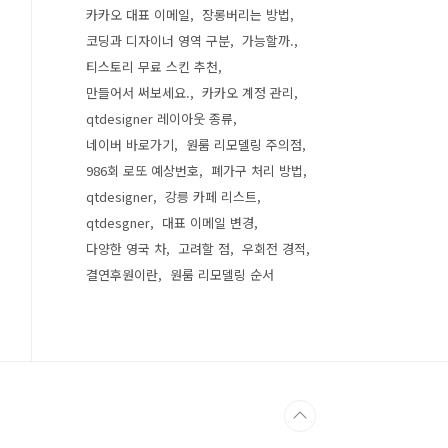
카카오 대표 이메일
장롱버리는 방법
코딩과 디자이너 영역 구분
가능할까.
티스토리 무료 스킨 추천
만들어서 써보세요.
카카오 계정 관리
qtdesigner 레이아웃 종류
네이버 바로가기
원룸 리모델링 주의점
986회 로또 예상번호
폐가구 처리 방법
qtdesigner
강릉 카페 리스트
qtdesgner
대표 이메일 변경
다양한 영국 차
고려할 점
우회전 경적
결연후원이란
원룸 리모델링 순서