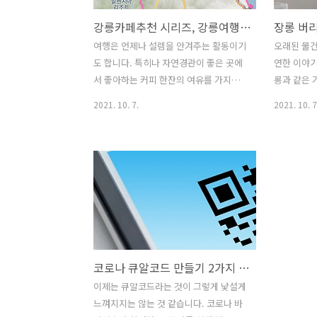
강릉카페추천 시리즈, 강릉여행 또는 강릉에서의 휴식공간을 찾고 있다면 알아두면 좋아요.
여행은 언제나 설렘을 안겨주는 활동이기
오래된 물건
도 합니다. 특히나 자연경관이 좋은 곳에
연한 이야기
서 좋아하는 커피 한잔의 여유를 가지는
롱과 같은 
것은 일상에서 살아가는 활력소가 되기도
나 고물상
2021. 10. 7.
2021. 10. 7
하죠. 강릉은 국내의 많은 사람들이 찾는
다. 현대에
관광지이기도 합니다. 최근에는 코로나
만만찮게 
바이러스로 인해 사람들이 몰리는 곳은
생하곤 합니
조심할 필요가 있습니다. 공공시설을 이
이 좋겠죠.
용하는 방법에도 주의를 기울여야 하죠.
은 차이를 
다만, 자차를 이용해 가볍게 바람을 쐬며
를 구성하던
드라이브를 즐기고, 커피를 마시며 한때
룸, 아파
를 보내는 것은 스트레스를 해소해주는데
생활이 흔해
도움이 되지 않을까요. 그러기 위해서는
인 것은 아
코로나 큐알코드 만들기 2가지 방법. 손쉽고 간편하게 이용하세요.
분위기 좋은 카페를 알아두는 것도 도움
을 버리는 
이 될 것 같다는 생각을 해봅니다. 리스트
파트에서 장
이제는 큐알코드라는 것이 그렇게 낯설게
를 통해서 대략적인 정보를 얻어, 실제로
법이 있을 
느껴지지는 않는 것 같습니다. 코로나 바