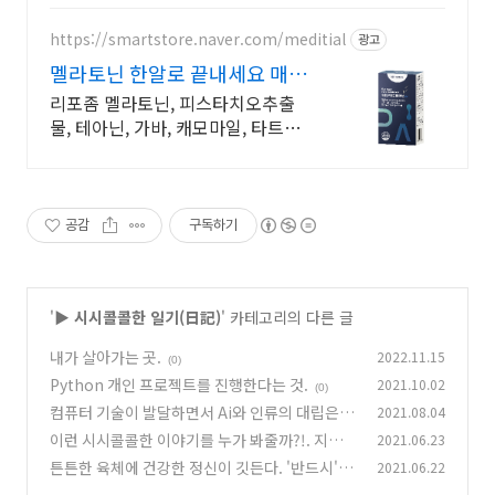
https://smartstore.naver.com/meditial
광고
멜라토닌 한알로 끝내세요 매일
완판되는 멜라토닌
리포좀 멜라토닌, 피스타치오추출
물, 테아닌, 가바, 캐모마일, 타트체
리 함유
공감
구독하기
'
▶ 시시콜콜한 일기(日記)
' 카테고리의 다른 글
내가 살아가는 곳.
2022.11.15
(0)
Python 개인 프로젝트를 진행한다는 것.
2021.10.02
(0)
컴퓨터 기술이 발달하면서 Ai와 인류의 대립은 시
2021.08.04
작될 수 있을까.
이런 시시콜콜한 이야기를 누가 봐줄까?!. 지금까
2021.06.23
(0)
지의 추이 보고.
튼튼한 육체에 건강한 정신이 깃든다. '반드시'는
2021.06.22
(0)
아니지만, 충분히 좋은 효과를 낳을 수 있을 것이