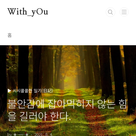
본문 바로가기
With_yOu
홈
▶ 시시콜콜한 일기(日記)
불안감에 잡아먹히지 않는 힘
을 길러야 한다.
by ★→←★
2021. 8. 4.