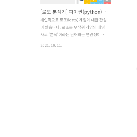
[로또 분석기] 파이썬(python) + QtDesigner 를 이용하여 간단하게 만들어볼 수 있는 분석 통계 프로그램
개인적으로 로또(lotto) 게임에 대한 관심
이 많습니다. 로또는 무작위 게임의 대명
사로 '분석'이라는 단어와는 연관성이 적
을지도 모릅니다. 하지만, 게임을 재미있
2021. 10. 11.
게 즐기기 위해서는 자신만의 도구 하나
는 있어도 좋을 것 같다는 생각을 합니다.
파이썬과 qtdesigner를 이용한 프로그
램 제작을 하나의 프로젝트로 진행해 보
려고 합니다. ✔ 로또 프로그램에 대해 관
심을 가지게 된 계기. 처음에는 엑셀을 이
용해 특정 계산 및 알고리즘으로 등장하
는 번호를 활용해 봤습니다. 물론, 상위 당
첨이 되지는 않았지만 4,5등은 다수 당첨
되는 결과를 얻었습니다. 다만, 버튼 한번
만 클릭하면 추출되는 시스템은 아니었기
에 불편함과 아쉬움이 컸습니다. 만약,