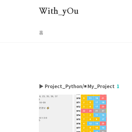
본문 바로가기
With_yOu
홈
▶ Project_Python/◾ My_Project
1