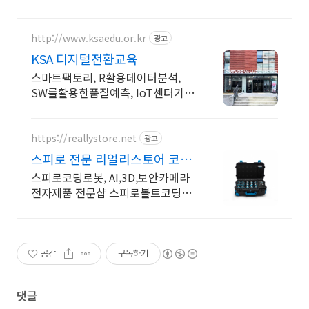
http://www.ksaedu.or.kr
광고
KSA 디지털전환교육
스마트팩토리, R활용데이터분석,
SW를활용한품질예측, IoT센터기
술, 파이썬활용
https://reallystore.net
광고
스피로 전문 리얼리스토어 코딩
교육을 쉽고 재밌게
스피로코딩로봇, AI,3D,보안카메라
전자제품 전문샵 스피로볼트코딩로
봇, 스피로볼트파워팩, 스피로미니
등 스피로 전문몰
공감
구독하기
댓글