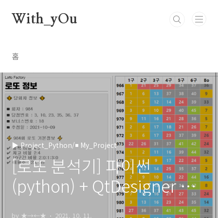
본문 바로가기
With_yOu
홈
▶ Project_Python/◾ My_Project
[로또 분석기] 파이썬
(python) + QtDesigner 를
이용하여 간단하게 만들어볼
by ★→←★
2021. 10. 11.