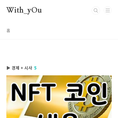
본문 바로가기
With_yOu
홈
▶ 경제 + 시사
5