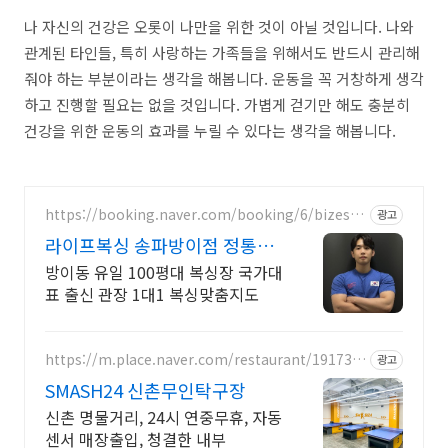
나 자신의 건강은 오롯이 나만을 위한 것이 아닐 것입니다. 나와
관계된 타인들, 특히 사랑하는 가족들을 위해서도 반드시 관리해
줘야 하는 부분이라는 생각을 해봅니다. 운동을 꼭 거창하게 생각
하고 진행할 필요는 없을 것입니다. 가볍게 걷기만 해도 충분히
건강을 위한 운동의 효과를 누릴 수 있다는 생각을 해봅니다.
https://booking.naver.com/booking/6/bizes/1
광고
209104
라이프복싱 송파방이점 정통복
싱 키즈복싱 취미반모집
방이동 유일 100평대 복싱장 국가대
표 출신 관장 1대1 복싱맞춤지도
https://m.place.naver.com/restaurant/191733
광고
9021
SMASH24 신촌무인탁구장
신촌 명물거리, 24시 연중무휴, 자동
센서 매장출입, 청결한 내부