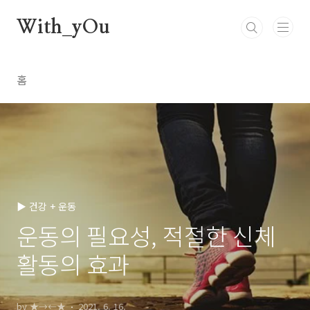
본문 바로가기
With_yOu
홈
▶ 건강 + 운동
운동의 필요성, 적절한 신체
활동의 효과
by ★→←★
2021. 6. 16.